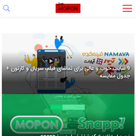
اشتراک
گذاری
با
استفاده
از
روش‌های
9 سایت خوب و عالی برای تماشای فیلم، سریال و کارتون +
زیر
جدول مقایسه
می‌توانید
این
صفحه
را
با
دوستان
خود