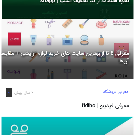
نحوه استفاده از کد تخفیف اسنپ | snapp
به
اشتراک
بگذارید.
کپی
لینک
معرفی 8 تا از بهترین سایت های خرید لوازم آرایشی + مقایسه
آن‌ها
معرفی فروشگاه
0
6 سال پیش
معرفی فیدیبو | fidibo