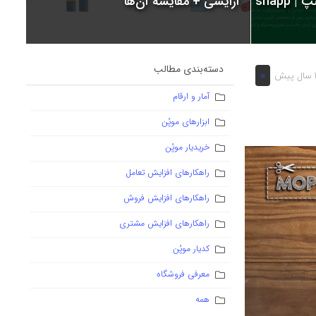
snapp
آرایشی + مقایسه آن‌ها
دسته‌بندی مطالب
0
یش
آمار و ارقام
ابزارهای موپُن
خریدیار موپُن
راهکارهای افزایش تعامل
راهکارهای افزایش فروش
راهکارهای افزایش مشتری
کدیار موپُن
معرفی فروشگاه
همه