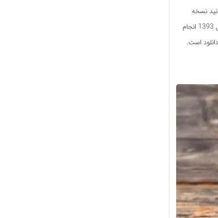
نید نسخه
قانونی کتاب‌ها را تهیه کنید. معرفی طاقچه به سال 1392 برمی‌گردد، اما رونمایی رسمی از آن در سال 1393 انجام
دانلود است.