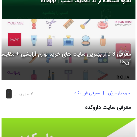
نحوه استفاده از کد تخفیف اسنپ | snapp
به
اشتراک
بگذارید.
کپی
لینک
معرفی 8 تا از بهترین سایت های خرید لوازم آرایشی + مقایسه
آن‌ها
خریدیار موپُن
معرفی فروشگاه
1
4 سال پیش
معرفی سایت داروکده