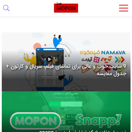
اشتراک
گذاری
با
استفاده
از
روش‌های
9 سایت خوب و عالی برای تماشای فیلم، سریال و کارتون +
زیر
جدول مقایسه
می‌توانید
این
صفحه
را
با
دوستان
خود