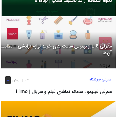
نحوه استفاده از کد تخفیف اسنپ | snapp
به
اشتراک
بگذارید.
کپی
لینک
معرفی 8 تا از بهترین سایت های خرید لوازم آرایشی + مقایسه
آن‌ها
معرفی فروشگاه
0
6 سال پیش
معرفی فیلیمو ، سامانه تماشای فیلم و سریال | filimo