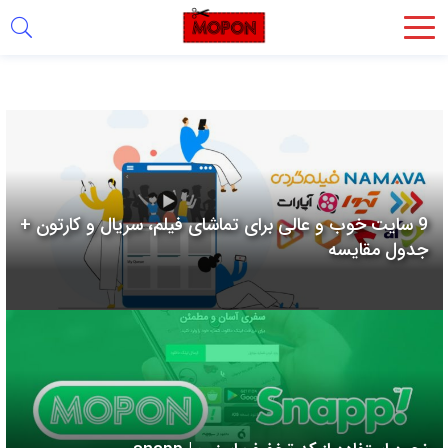
اشتراک
گذاری
با
استفاده
از
روش‌های
9 سایت خوب و عالی برای تماشای فیلم، سریال و کارتون +
زیر
جدول مقایسه
می‌توانید
این
صفحه
را
با
دوستان
خود