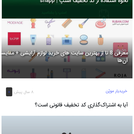
نحوه استفاده از کد تخفیف اسنپ | snapp
به
اشتراک
بگذارید.
کپی
لینک
معرفی 8 تا از بهترین سایت های خرید لوازم آرایشی + مقایسه
آن‌ها
خریدیار موپُن
0
8 سال پیش
آیا به اشتراک‌گذاری کد تخفیف قانونی است؟