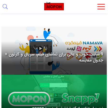
اشتراک
گذاری
با
استفاده
از
روش‌های
9 سایت خوب و عالی برای تماشای فیلم، سریال و کارتون +
زیر
جدول مقایسه
می‌توانید
این
صفحه
را
با
دوستان
خود