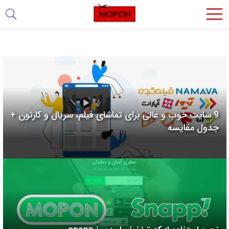
اشتراک
گذاری
با
استفاده
از
روش‌های
9 سایت خوب و عالی برای تماشای فیلم، سریال و کارتون +
زیر
جدول مقایسه
می‌توانید
این
صفحه
را
با
دوستان
خود