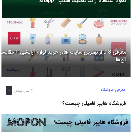
نحوه استفاده از کد تخفیف اسنپ | snapp
به
اشتراک
بگذارید.
کپی
لینک
معرفی 8 تا از بهترین سایت های خرید لوازم آرایشی + مقایسه
آن‌ها
معرفی فروشگاه
0
4 سال پیش
فروشگاه هایپر فامیلی چیست؟