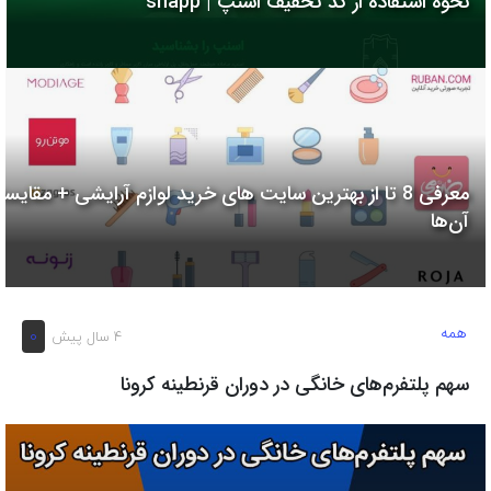
نحوه استفاده از کد تخفیف اسنپ | snapp
به
اشتراک
بگذارید.
کپی
لینک
معرفی 8 تا از بهترین سایت های خرید لوازم آرایشی + مقایسه
آن‌ها
همه
0
4 سال پیش
سهم پلتفرم‌های خانگی در دوران قرنطینه کرونا