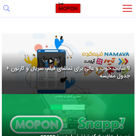
اشتراک
گذاری
با
استفاده
از
روش‌های
9 سایت خوب و عالی برای تماشای فیلم، سریال و کارتون +
زیر
جدول مقایسه
می‌توانید
این
صفحه
را
با
دوستان
خود