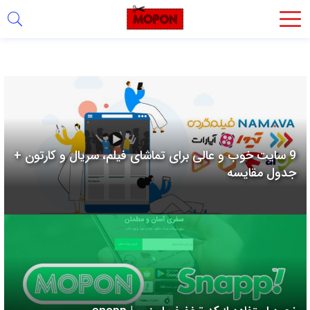
اشتراک
گذاری
با
استفاده
از
روش‌های
9 سایت خوب و عالی برای تماشای فیلم، سریال و کارتون +
زیر
جدول مقایسه
می‌توانید
این
صفحه
را
با
دوستان
خود