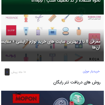
نحوه استفاده از کد تخفیف اسنپ | snapp
به
اشتراک
بگذارید.
کپی
لینک
معرفی 8 تا از بهترین سایت های خرید لوازم آرایشی + مقایسه
آن‌ها
خریدیار موپُن
0
10 ماه پیش
روش های دریافت تتر رایگان