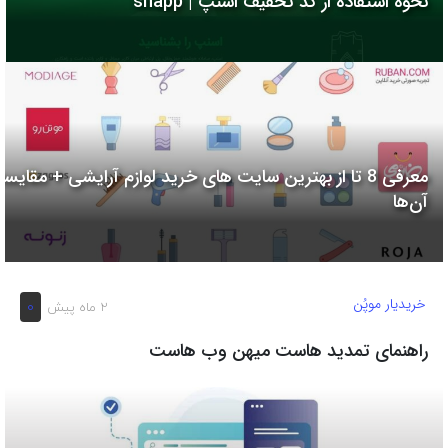
نحوه استفاده از کد تخفیف اسنپ | snapp
به
اشتراک
بگذارید.
کپی
لینک
معرفی 8 تا از بهترین سایت های خرید لوازم آرایشی + مقایسه
آن‌ها
خریدیار موپُن
0
2 ماه پیش
راهنمای تمدید هاست میهن وب هاست