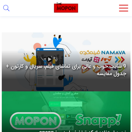
اشتراک
گذاری
با
استفاده
از
روش‌های
9 سایت خوب و عالی برای تماشای فیلم، سریال و کارتون +
زیر
جدول مقایسه
می‌توانید
این
صفحه
را
با
دوستان
خود