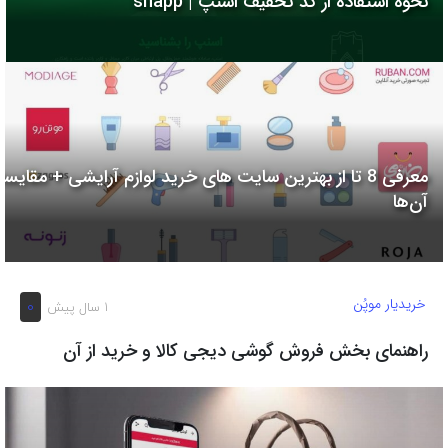
نحوه استفاده از کد تخفیف اسنپ | snapp
به
اشتراک
بگذارید.
کپی
لینک
معرفی 8 تا از بهترین سایت های خرید لوازم آرایشی + مقایسه
آن‌ها
خریدیار موپُن
0
1 سال پیش
راهنمای بخش فروش گوشی دیجی کالا و خرید از آن