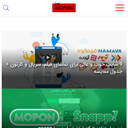
اشتراک
گذاری
با
استفاده
از
روش‌های
9 سایت خوب و عالی برای تماشای فیلم، سریال و کارتون +
زیر
جدول مقایسه
می‌توانید
این
صفحه
را
با
دوستان
خود