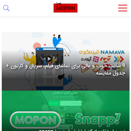
اشتراک
گذاری
با
استفاده
از
روش‌های
9 سایت خوب و عالی برای تماشای فیلم، سریال و کارتون +
زیر
جدول مقایسه
می‌توانید
این
صفحه
را
با
دوستان
خود