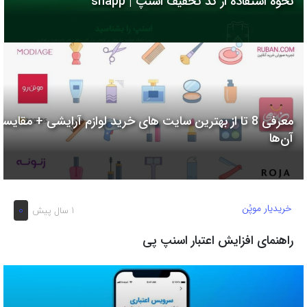
نحوه استفاده از کد تخفیف اسنپ | snapp
به
اشتراک
بگذارید.
کپی
لینک
معرفی 8 تا از بهترین سایت های خرید لوازم آرایشی + مقایسه
آن‌ها
خریدیار موپُن
0
1 سال پیش
راهنمای افزایش اعتبار اسنپ پی