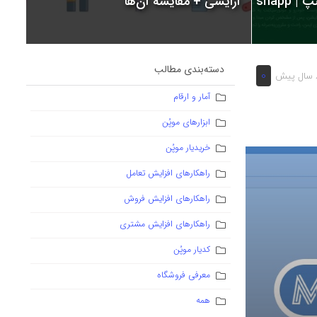
snapp
آرایشی + مقایسه آن‌ها
دسته‌بندی مطالب
0
یش
آمار و ارقام
ابزارهای موپُن
خریدیار موپُن
راهکارهای افزایش تعامل
راهکارهای افزایش فروش
راهکارهای افزایش مشتری
کدیار موپُن
معرفی فروشگاه
همه