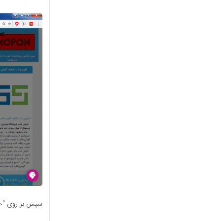
سپس بر روی “خر