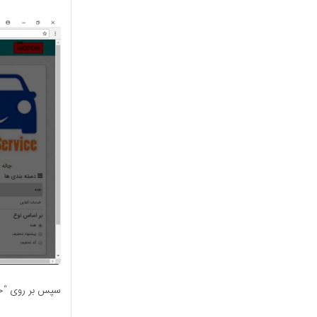
سپس بر روی “خر