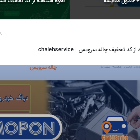
نحوه استفاده از کد تخفیف اسنپ | 
8 سال پ
 کد تخفیف چاله سرویس | chalehservice