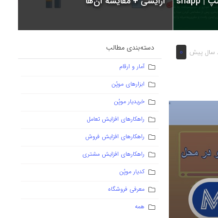
snapp
آرایشی + مقایسه آن‌ها
دسته‌بندی مطالب
0
یش
آمار و ارقام
ابزارهای موپُن
خریدیار موپُن
راهکارهای افزایش تعامل
راهکارهای افزایش فروش
راهکارهای افزایش مشتری
کدیار موپُن
معرفی فروشگاه
همه