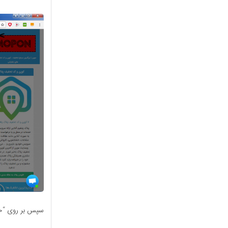
سپس بر روی “خر