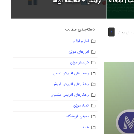
snapp
آرایشی + مقایسه آن‌ها
دسته‌بندی مطالب
0
یش
آمار و ارقام
ابزارهای موپُن
خریدیار موپُن
راهکارهای افزایش تعامل
راهکارهای افزایش فروش
راهکارهای افزایش مشتری
کدیار موپُن
معرفی فروشگاه
همه