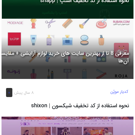
نحوه استفاده از کد تخفیف اسنپ | snapp
به
اشتراک
بگذارید.
کپی
لینک
معرفی 8 تا از بهترین سایت های خرید لوازم آرایشی + مقایسه
آن‌ها
کدیار موپُن
0
8 سال پیش
نحوه استفاده از کد تخفیف شیکسون | shixon