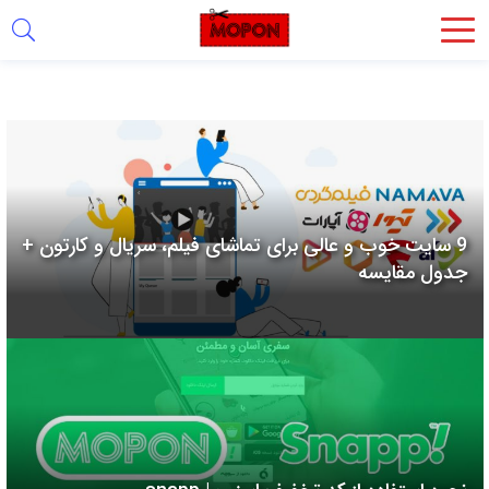
اشتراک
گذاری
با
استفاده
از
روش‌های
9 سایت خوب و عالی برای تماشای فیلم، سریال و کارتون +
زیر
جدول مقایسه
می‌توانید
این
صفحه
را
با
دوستان
خود