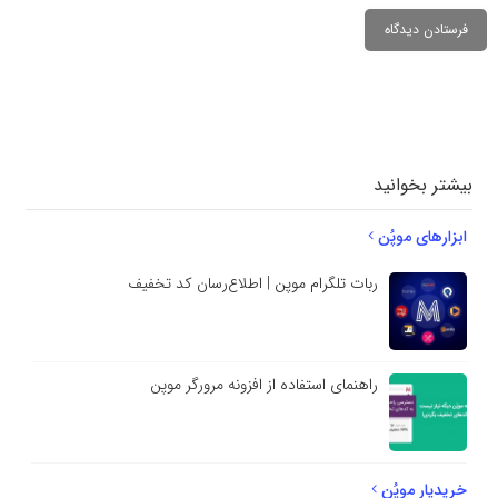
دیدگاهتان را
بنویسید
بیشتر بخوانید
ابزارهای موپُن
ربات تلگرام موپن | اطلاع‌رسان کد تخفیف
راهنمای استفاده از افزونه مرورگر موپن
خریدیار موپُن