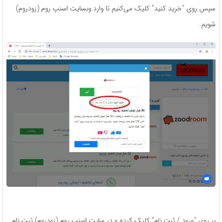
سپس روی “خرید کنید” کلیک می‌کنیم تا وارد وبسایت اسنپ روم (زودروم)
شویم.
بر روی “ورود / ثبت نام” کلیک کرده و در سایت اسنپ روم (زودروم) ثبت نام