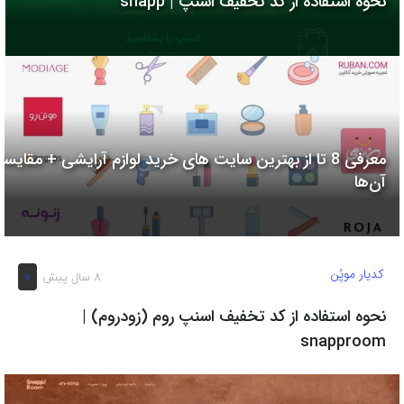
نحوه استفاده از کد تخفیف اسنپ | snapp
به
اشتراک
بگذارید.
کپی
لینک
معرفی 8 تا از بهترین سایت های خرید لوازم آرایشی + مقایسه
آن‌ها
کدیار موپُن
0
8 سال پیش
نحوه استفاده از کد تخفیف اسنپ روم (زودروم) |
snapproom