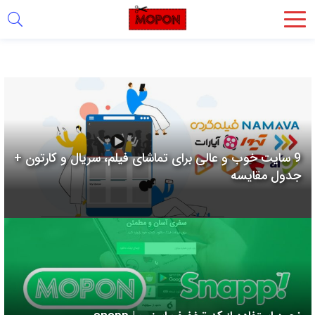
اشتراک
گذاری
با
استفاده
از
روش‌های
9 سایت خوب و عالی برای تماشای فیلم، سریال و کارتون +
زیر
جدول مقایسه
می‌توانید
این
صفحه
را
با
دوستان
خود