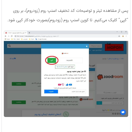
پس از مشاهده تیتر و توضیحات کد تخفیف اسنپ روم (زودروم)، بر روی
“کپی” کلیک می‌کنیم. تا کوپن اسنپ روم (زودروم)بصورت خودکار کپی شود.