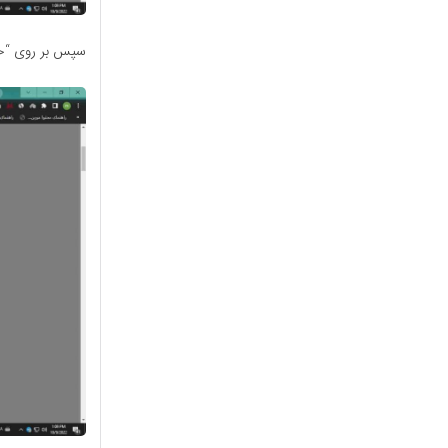
سپس بر روی “خر