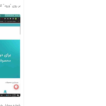
بر روی “ورود” ک
شماره موبایل خو