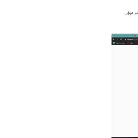
ر موپُن