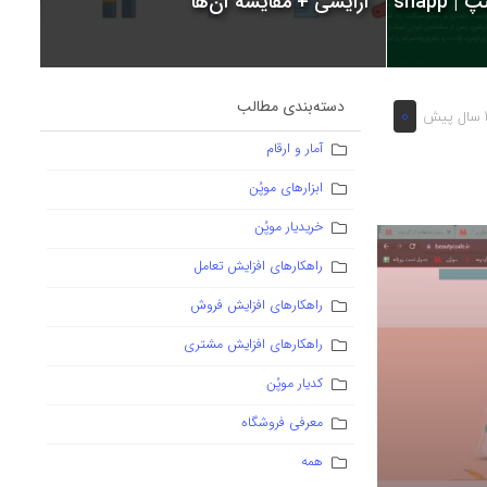
snapp
آرایشی + مقایسه آن‌ها
دسته‌بندی مطالب
0
یش
آمار و ارقام
ابزارهای موپُن
خریدیار موپُن
راهکارهای افزایش تعامل
راهکارهای افزایش فروش
راهکارهای افزایش مشتری
کدیار موپُن
معرفی فروشگاه
همه