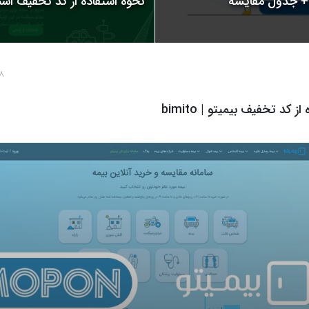
نحوه استفاده از کد تخفیف اسنپ | 
8 سال پ
ز کد تخفیف بیمیتو | bimito