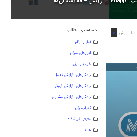
snapp
آرایشی + مقایسه آن‌ها
دسته‌بندی مطالب
0
یش
آمار و ارقام
ابزارهای موپُن
خریدیار موپُن
راهکارهای افزایش تعامل
راهکارهای افزایش فروش
راهکارهای افزایش مشتری
کدیار موپُن
معرفی فروشگاه
همه