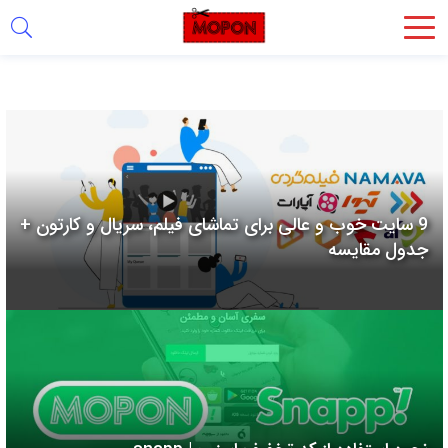
اشتراک
گذاری
با
استفاده
از
روش‌های
9 سایت خوب و عالی برای تماشای فیلم، سریال و کارتون +
زیر
جدول مقایسه
می‌توانید
این
صفحه
را
با
دوستان
خود