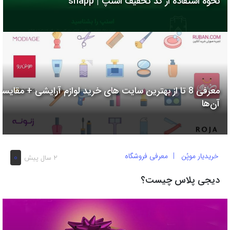
نحوه استفاده از کد تخفیف اسنپ | snapp
به
اشتراک
بگذارید.
کپی
لینک
معرفی 8 تا از بهترین سایت های خرید لوازم آرایشی + مقایسه
آن‌ها
خریدیار موپُن
معرفی فروشگاه
0
2 سال پیش
دیجی پلاس چیست؟