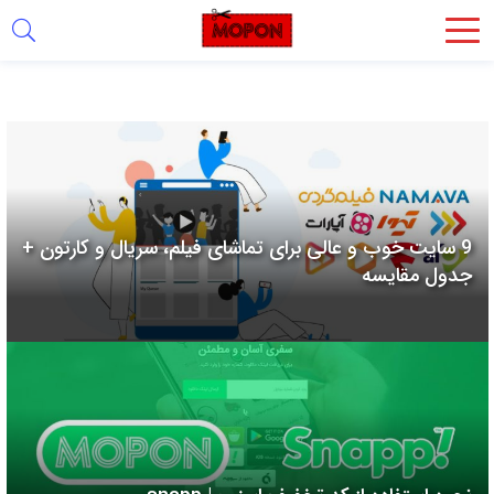
اشتراک
گذاری
با
استفاده
از
روش‌های
9 سایت خوب و عالی برای تماشای فیلم، سریال و کارتون +
زیر
جدول مقایسه
می‌توانید
این
صفحه
را
با
دوستان
خود