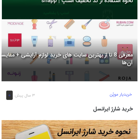
نحوه استفاده از کد تخفیف اسنپ | snapp
به
اشتراک
بگذارید.
کپی
لینک
معرفی 8 تا از بهترین سایت های خرید لوازم آرایشی + مقایسه
آن‌ها
خریدیار موپُن
0
3 سال پیش
خرید شارژ ایرانسل