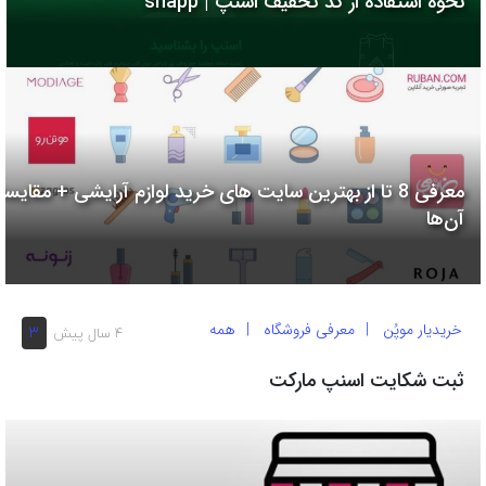
نحوه استفاده از کد تخفیف اسنپ | snapp
به
اشتراک
بگذارید.
کپی
لینک
معرفی 8 تا از بهترین سایت های خرید لوازم آرایشی + مقایسه
آن‌ها
خریدیار موپُن
معرفی فروشگاه
همه
3
4 سال پیش
ثبت شکایت اسنپ مارکت