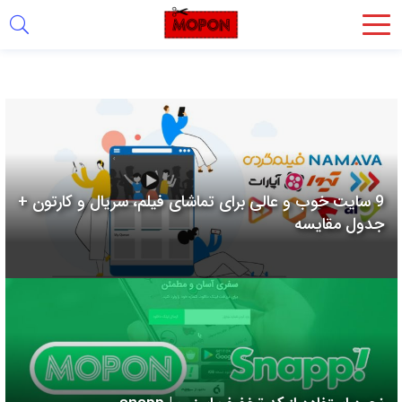
اشتراک
گذاری
با
استفاده
از
روش‌های
9 سایت خوب و عالی برای تماشای فیلم، سریال و کارتون +
زیر
جدول مقایسه
می‌توانید
این
صفحه
را
با
دوستان
خود