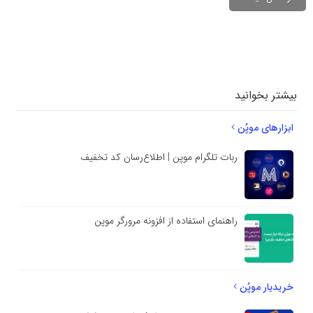
دیدگاهتان را
بنویسید
بیشتر بخوانید
ابزارهای موپُن
ربات تلگرام موپن | اطلاع‌رسان کد تخفیف
راهنمای استفاده از افزونه مرورگر موپن
خریدیار موپُن