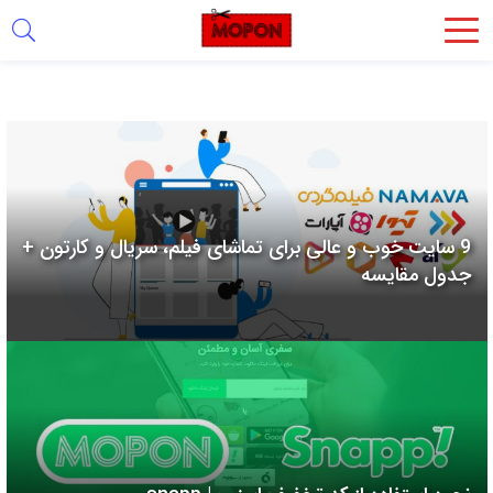
اشتراک
گذاری
با
استفاده
از
روش‌های
9 سایت خوب و عالی برای تماشای فیلم، سریال و کارتون +
زیر
جدول مقایسه
می‌توانید
این
صفحه
را
با
دوستان
خود