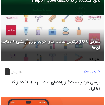
نحوه استفاده از کد تخفیف اسنپ | snapp
به
اشتراک
بگذارید.
کپی
لینک
معرفی 8 تا از بهترین سایت های خرید لوازم آرایشی + مقایسه
آن‌ها
خریدیار موپُن
0
11 ماه پیش
تپسی فود چیست؟ از راهنمای ثبت نام تا استفاده از کد
تخفیف