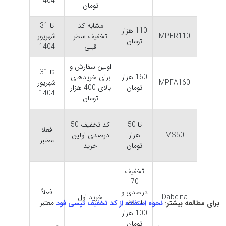
1404
تومان
مشابه کد
تا 31
110 هزار
MPFR110
تخفیف سطر
شهریور
تومان
قبلی
1404
اولین سفارش و
تا 31
160 هزار
برای خریدهای
MPFA160
شهریور
تومان
بالای 400 هزار
1404
تومان
تا 50
کد تخفیف 50
فعلا
MS50
هزار
درصدی اولین
معتبر
تومان
خرید
تخفیف
70
درصدی و
فعلاً
Dabelna
خرید اول
تا سقف
معتبر
برای مطالعه بیشتر
:
نحوه استفاده از کد تخفیف تپسی فود
100 هزار
تومان