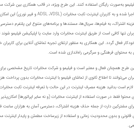
لیمو به‌صورت رایگان استفاده کنند. این طرح ویژه، در قالب همکاری بین شرکت مخا
سرویس فیلیمو اجرا شده و به کاربران اینترنت ثابت مخابرات (DSL ،VDSL
نه اشتراک، به فیلم‌ها، سریال‌ها، مستندها و برنامه‌های متنوع این پلتفرم دسترسی
بران تنها کافی است از طریق اینترنت مخابرات وارد سایت یا اپلیکیشن فیلیمو شوند
ودکار فعال گردد. این همکاری به منظور ارتقای تجربه تماشای آنلاین برای کاربران 
ه محتوای فرهنگی و سرگرمی راه‌اندازی شده است.
ین طرح همچنان فعال و معتبر است و فیلیمو و شرکت مخابرات تاریخ مشخصی برای پ
ان می‌توانند تا اطلاع ثانوی از تماشای فیلیمو با اینترنت مخابرات بدون پرداخت هز
ه لازم است بدانید هزینه مصرف اینترنت در این حالت با تعرفه اینترنت ثابت مخابرا
 محتوا فقط در صورت استفاده از اینترنت مخابرات (و نه سایر اپراتورها) امکان‌پذی
رای مشترکین دارد؛ از جمله حذف هزینه اشتراک، دسترسی آسان به هزاران ساعت فی
 قانونی و بدون محدودیت زمانی و استفاده از زیرساخت مطمئن و پایدار اینترنت مخ
ی.