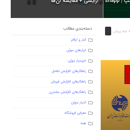
snapp
آرایشی + مقایسه آن‌ها
دسته‌بندی مطالب
0
اه پیش
آمار و ارقام
ابزارهای موپُن
خریدیار موپُن
راهکارهای افزایش تعامل
راهکارهای افزایش فروش
راهکارهای افزایش مشتری
کدیار موپُن
معرفی فروشگاه
همه