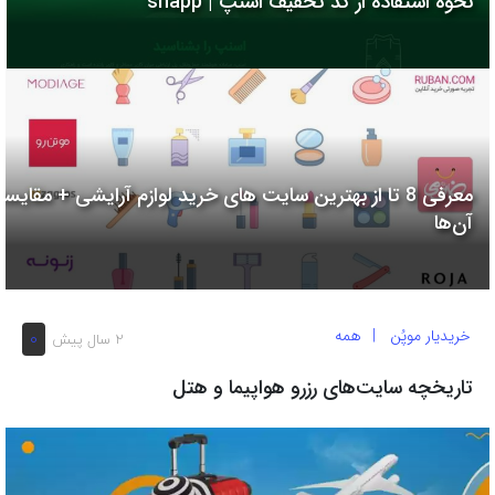
نحوه استفاده از کد تخفیف اسنپ | snapp
به
اشتراک
بگذارید.
کپی
لینک
معرفی 8 تا از بهترین سایت های خرید لوازم آرایشی + مقایسه
آن‌ها
خریدیار موپُن
همه
0
2 سال پیش
تاریخچه سایت‌های رزرو هواپیما و هتل