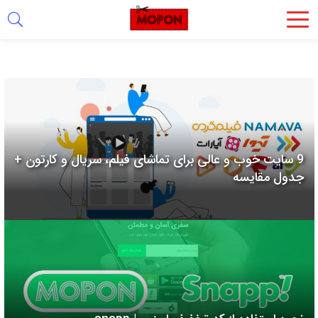
اشتراک
گذاری
با
استفاده
از
روش‌های
9 سایت خوب و عالی برای تماشای فیلم، سریال و کارتون +
زیر
جدول مقایسه
می‌توانید
این
صفحه
را
با
دوستان
خود