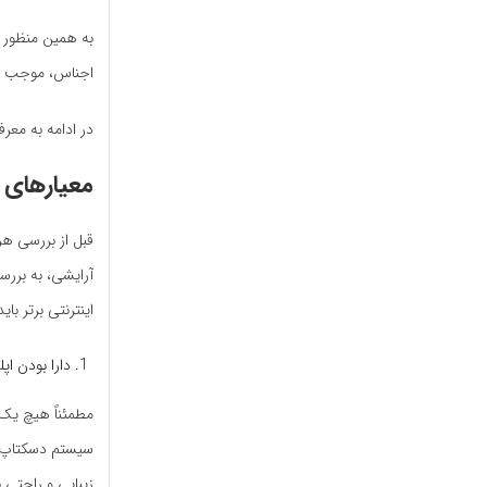
به همین منظور ف
اجناس، موجب حف
در ادامه به معرفی 8 تا از بهترین سایت های خرید لوازم آرایشی می‌پردازیم. ه
معیارهای 
قبل از بررسی هر 
آرایشی، به بررس
اینترنتی برتر با
دارا بودن اپ
مطمئناً هیچ یک
سیستم دسکتاپ یا
زیبایی و راحتی