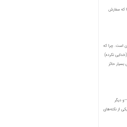
را که سفارش
ن است. چرا که
(خدایی نکرده)
بسیار حائز
—و دیگر
ی از نکته‌های