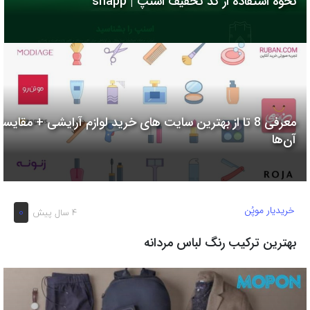
نحوه استفاده از کد تخفیف اسنپ | snapp
به
اشتراک
بگذارید.
کپی
لینک
معرفی 8 تا از بهترین سایت های خرید لوازم آرایشی + مقایسه
آن‌ها
خریدیار موپُن
0
4 سال پیش
بهترین ترکیب رنگ لباس مردانه