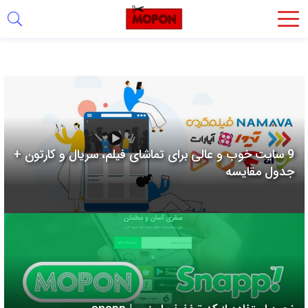
اشتراک
گذاری
با
استفاده
از
روش‌های
9 سایت خوب و عالی برای تماشای فیلم، سریال و کارتون +
زیر
جدول مقایسه
می‌توانید
این
صفحه
را
با
دوستان
خود