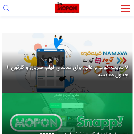
اشتراک
گذاری
با
استفاده
از
روش‌های
9 سایت خوب و عالی برای تماشای فیلم، سریال و کارتون +
زیر
جدول مقایسه
می‌توانید
این
صفحه
را
با
دوستان
خود