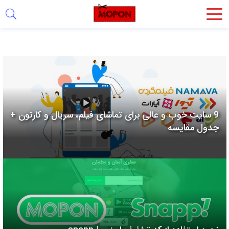
اشتراک
گذاری
با
استفاده
از
روش‌های
9 سایت خوب و عالی برای تماشای فیلم، سریال و کارتون +
زیر
جدول مقایسه
می‌توانید
این
صفحه
را
با
دوستان
خود