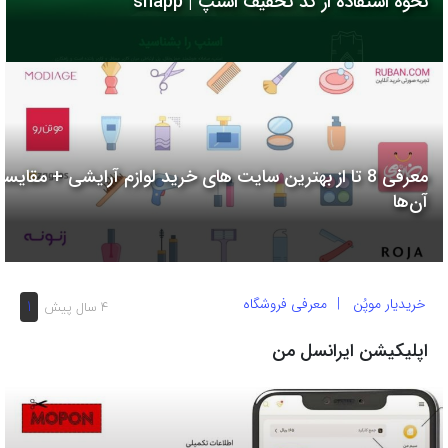
نحوه استفاده از کد تخفیف اسنپ | snapp
به
اشتراک
بگذارید.
کپی
لینک
معرفی 8 تا از بهترین سایت های خرید لوازم آرایشی + مقایسه
آن‌ها
خریدیار موپُن
معرفی فروشگاه
1
4 سال پیش
اپلیکیشن ایرانسل من