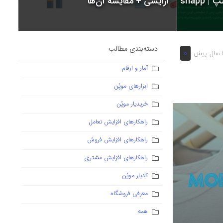
snapp
آرایشی + مقایسه آن‌ها
دسته‌بندی مطالب
0
یش
آمار و ارقام
ابزارهای موپُن
خریدیار موپُن
راهکارهای افزایش تعامل
راهکارهای افزایش فروش
راهکارهای افزایش مشتری
کدیار موپُن
معرفی فروشگاه
همه