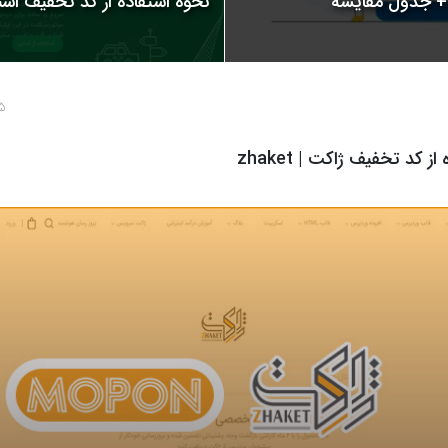
نحوه استفاده از کد تخفیف اسنپ | 
5 سال پ
ز کد تخفیف ژاکت | zhaket