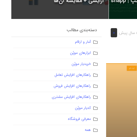
snapp
آرایشی + مقایسه آن‌ها
دسته‌بندی مطالب
0
یش
آمار و ارقام
ابزارهای موپُن
خریدیار موپُن
راهکارهای افزایش تعامل
راهکارهای افزایش فروش
راهکارهای افزایش مشتری
کدیار موپُن
معرفی فروشگاه
همه