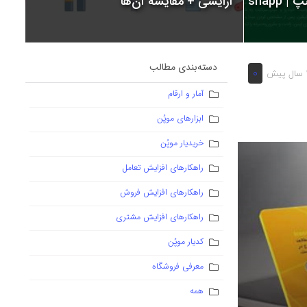
snapp
آرایشی + مقایسه آن‌ها
دسته‌بندی مطالب
0
یش
آمار و ارقام
ابزارهای موپُن
خریدیار موپُن
راهکارهای افزایش تعامل
راهکارهای افزایش فروش
راهکارهای افزایش مشتری
کدیار موپُن
معرفی فروشگاه
همه