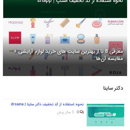
نحوه استفاده از کد تخفیف اسنپ | snapp
به
اشتراک
بگذارید.
کپی
لینک
معرفی 8 تا از بهترین سایت های خرید لوازم آرایشی +
مقایسه آن‌ها
دکتر ساینا
نحوه استفاده از کد تخفیف دکتر ساینا | drsaina
0
5 سال پیش