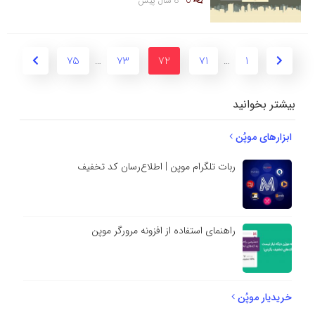
0
8 سال پیش
75
73
72
71
1
…
…
بیشتر بخوانید
ابزارهای موپُن
ربات تلگرام موپن | اطلاع‌رسان کد تخفیف
راهنمای استفاده از افزونه مرورگر موپن
خریدیار موپُن