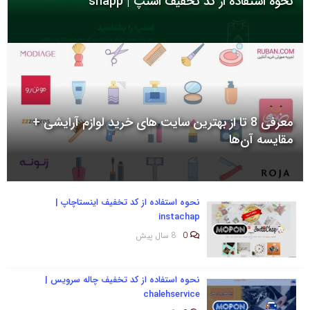
نحوه استفاده از کد تخفیف اسنپ | snapp
به
اشتراک
بگذارید.
کپی
لینک
معرفی 8 تا از بهترین سایت های خرید لوازم آرایشی +
مقایسه آن‌ها
نحوه استفاده از کد تخفیف اینستاچاپ |
instachap
0
8 سال پیش
نحوه استفاده از کد تخفیف چاله سرویس |
chalehservice